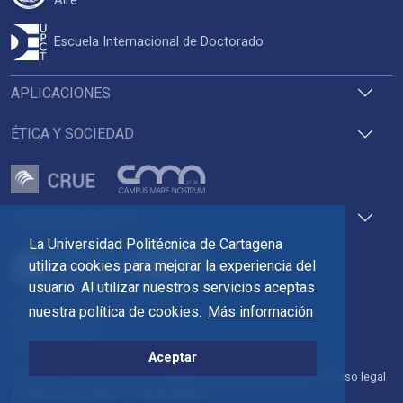
Aire
Escuela Internacional de Doctorado
APLICACIONES
ÉTICA Y SOCIEDAD
ACCESOS DIRECTOS
La Universidad Politécnica de Cartagena
utiliza cookies para mejorar la experiencia del
usuario. Al utilizar nuestros servicios aceptas
Pza. del Cronista Isidoro Valverde
nuestra política de cookies.
Más información
Edif. La Milagrosa
C.P. 30202 Cartagena
Tlf: 968 32 54 00
Aceptar
Directorio
Contacto
Accesibilidad
Política de Cookies
Aviso legal
Protección de datos
Transparencia