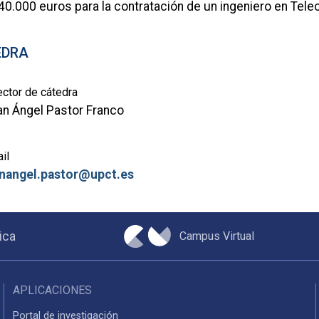
40.000 euros para la contratación de un ingeniero en Tel
EDRA
ector de cátedra
n Ángel Pastor Franco
il
anangel.pastor@upct.es
Campus Virtual
ica
APLICACIONES
Portal de investigación