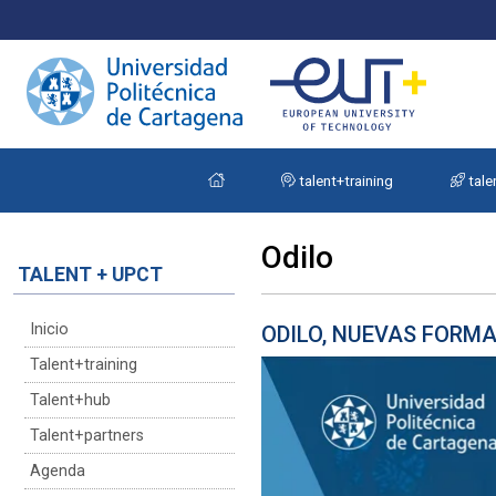
talent+training
tale
Odilo
TALENT + UPCT
Inicio
ODILO, NUEVAS FORMA
Talent+training
Talent+hub
Talent+partners
Agenda