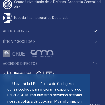
Centro Universitario de la Defensa. Academia General del
Aire
Escuela Internacional de Doctorado
APLICACIONES
ÉTICA Y SOCIEDAD
ACCESOS DIRECTOS
La Universidad Politécnica de Cartagena
Pza. del Cronista Isidoro Valverde
utiliza cookies para mejorar la experiencia del
Edif. La Milagrosa
C.P. 30202 Cartagena
usuario. Al utilizar nuestros servicios aceptas
Tlf: 968 32 54 00
nuestra política de cookies.
Más información
Directorio
Contacto
Accesibilidad
Política de Cookies
Aviso legal